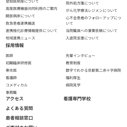
登録医制度について
院外処方箋について
高度医療機器共同利用のご案内
がん化学療法レジメンについて
開放病床について
心不全患者のフォローアップにつ
救急患者連携搬送
いて
連携強化診療情報提供について
当院職員への兼業依頼について
地域連携ニュース
入退院支援について
採用情報
医師
先輩インタビュー
初期臨床研修医
教育制度
専攻医
数字でわかる京都第二赤十字病院
看護師
福利厚生
コメディカル
病院見学
事務職
アクセス
看護専⾨学校
よくある質問
患者相談窓口