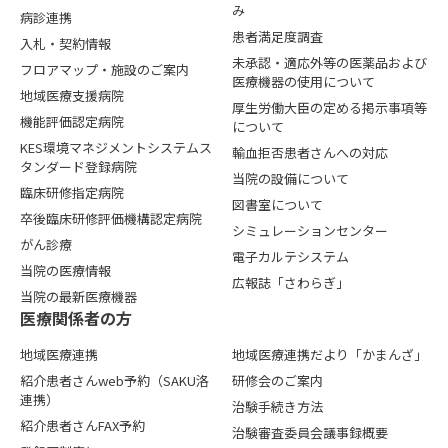
み
病診連携
患者満足度調査
入札・契約情報
未承認・適応外等の医薬品および
フロアマップ・施設のご案内
医療機器の使用について
地域医療支援病院
厚生労働大臣の定める掲示事項等
機能評価認定病院
について
KES環境マネジメントシステムス
輸血拒否患者さんへの対応
タンダード登録病院
当院の設備について
臨床研修指定病院
図書室について
卒後臨床研修評価機構認定病院
シミュレーションセンター
がん診療
電子カルテシステム
当院の医療情報
広報誌「さわらぎ」
当院の最新医療機器
医療関係者の⽅
地域医療連携
地域医療連携だより「かまんざ」
紹介患者さんweb予約（SAKU洛
研修会のご案内
連携）
治験手続き方法
紹介患者さんFAX予約
治験審査委員会議事録概要