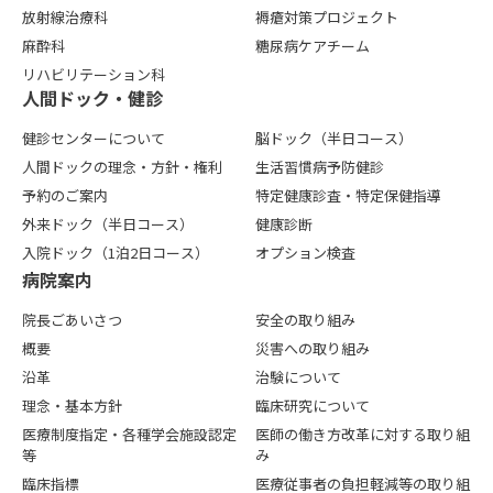
放射線治療科
褥瘡対策プロジェクト
麻酔科
糖尿病ケアチーム
リハビリテーション科
⼈間ドック・健診
健診センターについて
脳ドック（半日コース）
人間ドックの理念・方針・権利
生活習慣病予防健診
予約のご案内
特定健康診査・特定保健指導
外来ドック（半日コース）
健康診断
入院ドック（1泊2日コース）
オプション検査
病院案内
院長ごあいさつ
安全の取り組み
概要
災害への取り組み
沿革
治験について
理念・基本方針
臨床研究について
医療制度指定・各種学会施設認定
医師の働き方改革に対する取り組
等
み
臨床指標
医療従事者の負担軽減等の取り組