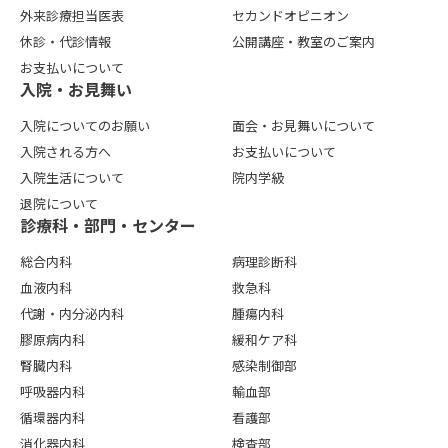
外来診療担当医表
セカンドオピニオン
休診・代診情報
公開講座・教室のご案内
お支払いについて
⼊院・お⾒舞い
入院についてのお願い
面会・お見舞いについて
入院される方へ
お支払いについて
入院生活について
院内学級
退院について
診療科・部門・センター
総合内科
病理診断科
血液内科
救急科
代謝・内分泌内科
腫瘍内科
膠原病内科
緩和ケア科
腎臓内科
感染制御部
呼吸器内科
輸血部
循環器内科
看護部
消化器内科
検査部