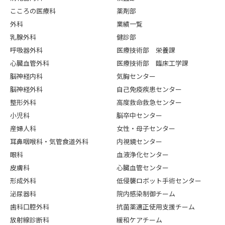
こころの医療科
薬剤部
外科
業績一覧
乳腺外科
健診部
呼吸器外科
医療技術部 栄養課
心臓血管外科
医療技術部 臨床工学課
脳神経内科
気胸センター
脳神経外科
自己免疫疾患センター
整形外科
高度救命救急センター
小児科
脳卒中センター
産婦人科
女性・母子センター
耳鼻咽喉科・気管食道外科
内視鏡センター
眼科
血液浄化センター
皮膚科
心臓血管センター
形成外科
低侵襲ロボット手術センター
泌尿器科
院内感染制御チーム
歯科口腔外科
抗菌薬適正使用支援チーム
放射線診断科
緩和ケアチーム