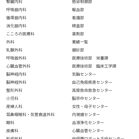
腎臓内科
感染制御部
呼吸器内科
輸血部
循環器内科
看護部
消化器内科
検査部
こころの医療科
薬剤部
外科
業績一覧
乳腺外科
健診部
呼吸器外科
医療技術部 栄養課
心臓血管外科
医療技術部 臨床工学課
脳神経内科
気胸センター
脳神経外科
自己免疫疾患センター
整形外科
高度救命救急センター
小児科
脳卒中センター
産婦人科
女性・母子センター
耳鼻咽喉科・気管食道外科
内視鏡センター
眼科
血液浄化センター
皮膚科
心臓血管センター
形成外科
低侵襲ロボット手術センター