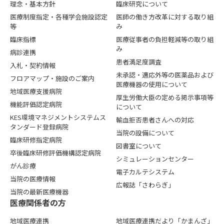
理念・基本方針
臨床研究について
医療制度指定・各種学会施設認定
医師の働き方改革に対する取り組
等
み
臨床指標
医療従事者の負担軽減等の取り組
み
病診連携
患者満足度調査
入札・契約情報
未承認・適応外等の医薬品および
フロアマップ・施設のご案内
医療機器の使用について
地域医療支援病院
厚生労働大臣の定める掲示事項等
機能評価認定病院
について
KES環境マネジメントシステムス
輸血拒否患者さんへの対応
タンダード登録病院
当院の設備について
臨床研修指定病院
図書室について
卒後臨床研修評価機構認定病院
シミュレーションセンター
がん診療
電子カルテシステム
当院の医療情報
広報誌「さわらぎ」
当院の最新医療機器
医療関係者の⽅
地域医療連携
地域医療連携だより「かまんざ」