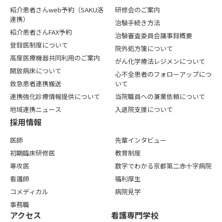
紹介患者さんweb予約（SAKU洛
研修会のご案内
連携）
治験手続き方法
紹介患者さんFAX予約
治験審査委員会議事録概要
登録医制度について
院外処方箋について
高度医療機器共同利用のご案内
がん化学療法レジメンについて
開放病床について
心不全患者のフォローアップにつ
救急患者連携搬送
いて
連携強化診療情報提供について
当院職員への兼業依頼について
地域連携ニュース
入退院支援について
採用情報
医師
先輩インタビュー
初期臨床研修医
教育制度
専攻医
数字でわかる京都第二赤十字病院
看護師
福利厚生
コメディカル
病院見学
事務職
アクセス
看護専⾨学校