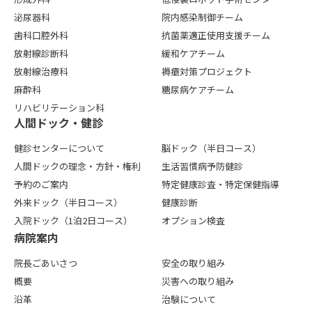
泌尿器科
院内感染制御チーム
歯科口腔外科
抗菌薬適正使用支援チーム
放射線診断科
緩和ケアチーム
放射線治療科
褥瘡対策プロジェクト
麻酔科
糖尿病ケアチーム
リハビリテーション科
⼈間ドック・健診
健診センターについて
脳ドック（半日コース）
人間ドックの理念・方針・権利
生活習慣病予防健診
予約のご案内
特定健康診査・特定保健指導
外来ドック（半日コース）
健康診断
入院ドック（1泊2日コース）
オプション検査
病院案内
院長ごあいさつ
安全の取り組み
概要
災害への取り組み
沿革
治験について