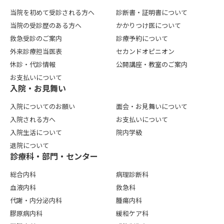
当院を初めて受診される方へ
診断書・証明書について
当院の受診歴のある方へ
かかりつけ医について
救急受診のご案内
診療予約について
外来診療担当医表
セカンドオピニオン
休診・代診情報
公開講座・教室のご案内
お支払いについて
⼊院・お⾒舞い
入院についてのお願い
面会・お見舞いについて
入院される方へ
お支払いについて
入院生活について
院内学級
退院について
診療科・部門・センター
総合内科
病理診断科
血液内科
救急科
代謝・内分泌内科
腫瘍内科
膠原病内科
緩和ケア科