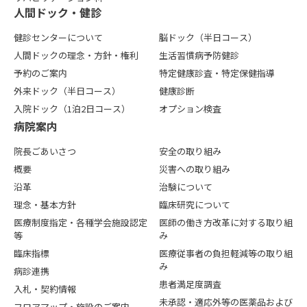
⼈間ドック・健診
健診センターについて
脳ドック（半日コース）
人間ドックの理念・方針・権利
生活習慣病予防健診
予約のご案内
特定健康診査・特定保健指導
外来ドック（半日コース）
健康診断
入院ドック（1泊2日コース）
オプション検査
病院案内
院長ごあいさつ
安全の取り組み
概要
災害への取り組み
沿革
治験について
理念・基本方針
臨床研究について
医療制度指定・各種学会施設認定
医師の働き方改革に対する取り組
等
み
臨床指標
医療従事者の負担軽減等の取り組
み
病診連携
患者満足度調査
入札・契約情報
未承認・適応外等の医薬品および
フロアマップ・施設のご案内