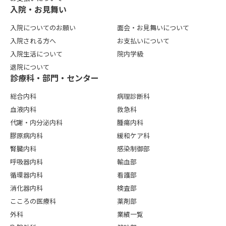
⼊院・お⾒舞い
入院についてのお願い
面会・お見舞いについて
入院される方へ
お支払いについて
入院生活について
院内学級
退院について
診療科・部門・センター
総合内科
病理診断科
血液内科
救急科
代謝・内分泌内科
腫瘍内科
膠原病内科
緩和ケア科
腎臓内科
感染制御部
呼吸器内科
輸血部
循環器内科
看護部
消化器内科
検査部
こころの医療科
薬剤部
外科
業績一覧