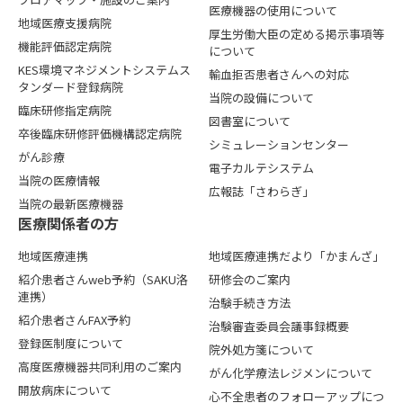
医療機器の使用について
地域医療支援病院
厚生労働大臣の定める掲示事項等
機能評価認定病院
について
KES環境マネジメントシステムス
輸血拒否患者さんへの対応
タンダード登録病院
当院の設備について
臨床研修指定病院
図書室について
卒後臨床研修評価機構認定病院
シミュレーションセンター
がん診療
電子カルテシステム
当院の医療情報
広報誌「さわらぎ」
当院の最新医療機器
医療関係者の⽅
地域医療連携
地域医療連携だより「かまんざ」
紹介患者さんweb予約（SAKU洛
研修会のご案内
連携）
治験手続き方法
紹介患者さんFAX予約
治験審査委員会議事録概要
登録医制度について
院外処方箋について
高度医療機器共同利用のご案内
がん化学療法レジメンについて
開放病床について
心不全患者のフォローアップにつ