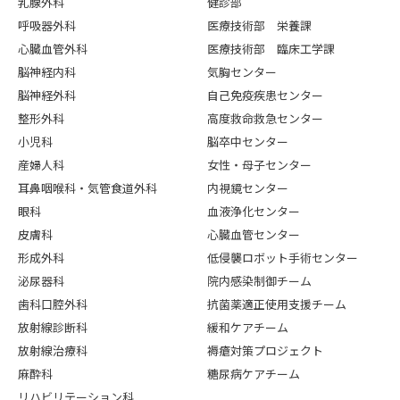
乳腺外科
健診部
呼吸器外科
医療技術部 栄養課
心臓血管外科
医療技術部 臨床工学課
脳神経内科
気胸センター
脳神経外科
自己免疫疾患センター
整形外科
高度救命救急センター
小児科
脳卒中センター
産婦人科
女性・母子センター
耳鼻咽喉科・気管食道外科
内視鏡センター
眼科
血液浄化センター
皮膚科
心臓血管センター
形成外科
低侵襲ロボット手術センター
泌尿器科
院内感染制御チーム
歯科口腔外科
抗菌薬適正使用支援チーム
放射線診断科
緩和ケアチーム
放射線治療科
褥瘡対策プロジェクト
麻酔科
糖尿病ケアチーム
リハビリテーション科