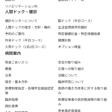
リハビリテーション科
⼈間ドック・健診
健診センターについて
脳ドック（半日コース）
人間ドックの理念・方針・権利
生活習慣病予防健診
予約のご案内
特定健康診査・特定保健指導
外来ドック（半日コース）
健康診断
入院ドック（1泊2日コース）
オプション検査
病院案内
院長ごあいさつ
安全の取り組み
概要
災害への取り組み
沿革
治験について
理念・基本方針
臨床研究について
医療制度指定・各種学会施設認定
医師の働き方改革に対する取り組
等
み
臨床指標
医療従事者の負担軽減等の取り組
み
病診連携
患者満足度調査