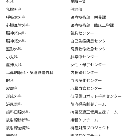
外科
業績一覧
乳腺外科
健診部
呼吸器外科
医療技術部 栄養課
心臓血管外科
医療技術部 臨床工学課
脳神経内科
気胸センター
脳神経外科
自己免疫疾患センター
整形外科
高度救命救急センター
小児科
脳卒中センター
産婦人科
女性・母子センター
耳鼻咽喉科・気管食道外科
内視鏡センター
眼科
血液浄化センター
皮膚科
心臓血管センター
形成外科
低侵襲ロボット手術センター
泌尿器科
院内感染制御チーム
歯科口腔外科
抗菌薬適正使用支援チーム
放射線診断科
緩和ケアチーム
放射線治療科
褥瘡対策プロジェクト
麻酔科
糖尿病ケアチーム