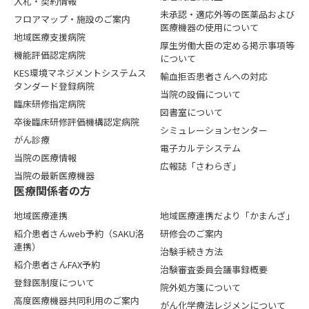
入札・契約情報
未承認・適応外等の医薬品および
フロアマップ・施設のご案内
医療機器の使用について
地域医療支援病院
厚生労働大臣の定める掲示事項等
機能評価認定病院
について
KES環境マネジメントシステムス
輸血拒否患者さんへの対応
タンダード登録病院
当院の設備について
臨床研修指定病院
図書室について
卒後臨床研修評価機構認定病院
シミュレーションセンター
がん診療
電子カルテシステム
当院の医療情報
広報誌「さわらぎ」
当院の最新医療機器
医療関係者の⽅
地域医療連携
地域医療連携だより「かまんざ」
紹介患者さんweb予約（SAKU洛
研修会のご案内
連携）
治験手続き方法
紹介患者さんFAX予約
治験審査委員会議事録概要
登録医制度について
院外処方箋について
高度医療機器共同利用のご案内
がん化学療法レジメンについて