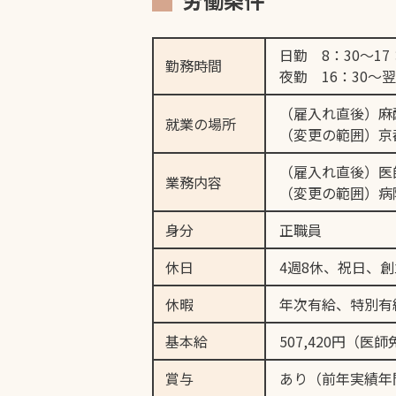
労働条件
日勤 8：30～17
勤務時間
夜勤 16：30～
（雇入れ直後）麻
就業の場所
（変更の範囲）京
（雇入れ直後）医
業務内容
（変更の範囲）病
身分
正職員
休日
4週8休、祝日、創立
休暇
年次有給、特別有
基本給
507,420円（
賞与
あり（前年実績年間