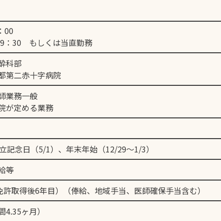
：00
翌9：30 もしくは当直勤務
酔科部
都第二赤十字病院
師業務一般
院が定める業務
記念日（5/1）、年末年始（12/29～1/3）
給等
医師免許取得後6年目）（俸給、地域手当、医師確保手当含む）
4.35ヶ月）