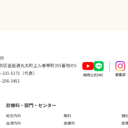
26
京区釜座通丸太町上ル
春帯町
355番地の5
5-231-5171
（代表）
看護部
病院公式SNS
-256-3451
診療科・部門・センター
総合内科
眼科
健
血液内科
皮膚科
医