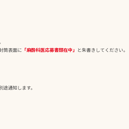
。
封筒表面に
「麻酔科医応募書類在中」
と朱書きしてください。
別途通知します。