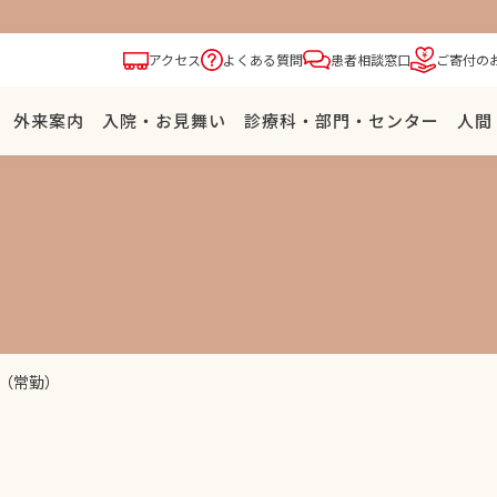
アクセス
よくある質問
患者相談窓口
ご寄付の
外来案内
⼊院・お⾒舞い
診療科・部門・センター
⼈間
）
（常勤）